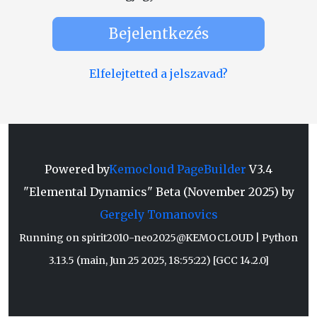
Bejelentkezés
Elfelejtetted a jelszavad?
Powered by
Kemocloud PageBuilder
V3.4
"Elemental Dynamics" Beta (November 2025) by
Gergely Tomanovics
Running on spirit2010-neo2025@KEMOCLOUD | Python
3.13.5 (main, Jun 25 2025, 18:55:22) [GCC 14.2.0]